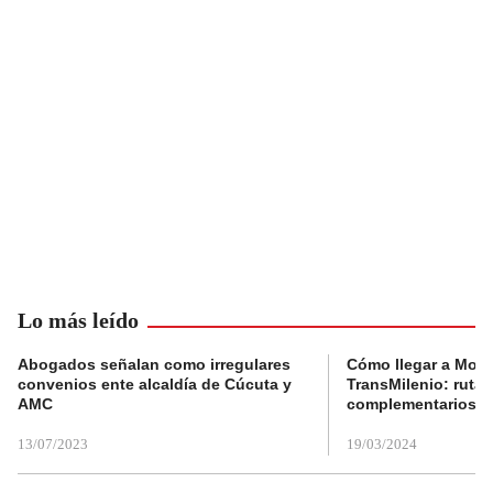
Lo más leído
Abogados señalan como irregulares
Cómo llegar a Mons
convenios ente alcaldía de Cúcuta y
TransMilenio: rutas
AMC
complementarios
13/07/2023
19/03/2024