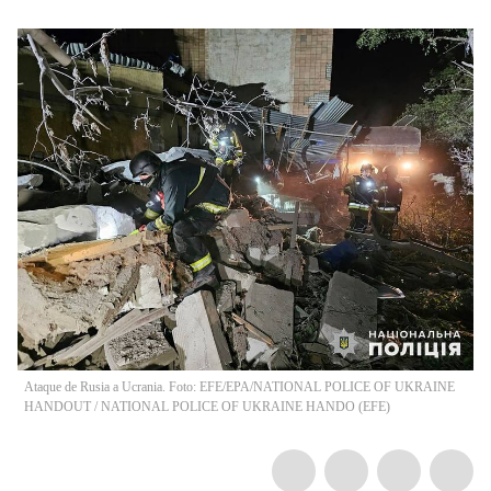
Ataque de Rusia a Ucrania. Foto: EFE/EPA/NATIONAL POLICE OF UKRAINE
HANDOUT
/
NATIONAL POLICE OF UKRAINE HANDO
(
EFE
)