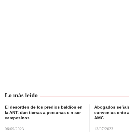
Lo más leído
El desorden de los predios baldíos en
Abogados señalan 
la ANT: dan tierras a personas sin ser
convenios ente alc
campesinos
AMC
06/09/2023
13/07/2023