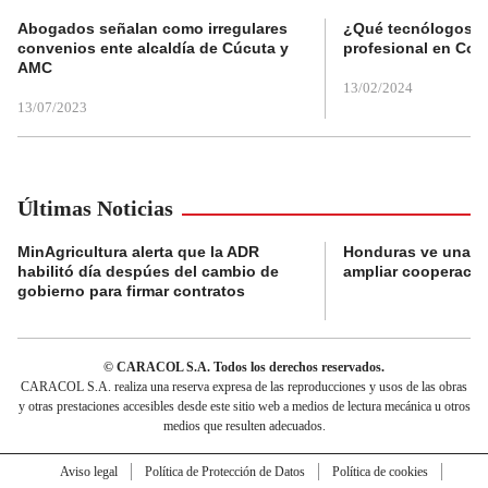
Abogados señalan como irregulares
¿Qué tecnólogos re
convenios ente alcaldía de Cúcuta y
profesional en Col
AMC
13/02/2024
13/07/2023
Últimas Noticias
MinAgricultura alerta que la ADR
Honduras ve una o
habilitó día despúes del cambio de
ampliar cooperaci
gobierno para firmar contratos
© CARACOL S.A. Todos los derechos reservados.
CARACOL S.A. realiza una reserva expresa de las reproducciones y usos de las obras
y otras prestaciones accesibles desde este sitio web a medios de lectura mecánica u otros
medios que resulten adecuados.
Aviso legal
Política de Protección de Datos
Política de cookies