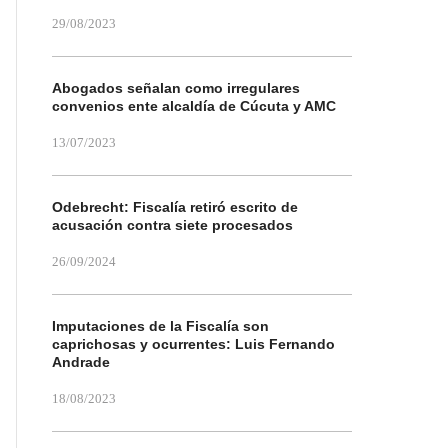
29/08/2023
Abogados señalan como irregulares
convenios ente alcaldía de Cúcuta y AMC
13/07/2023
Odebrecht: Fiscalía retiró escrito de
acusación contra siete procesados
26/09/2024
Imputaciones de la Fiscalía son
caprichosas y ocurrentes: Luis Fernando
Andrade
18/08/2023