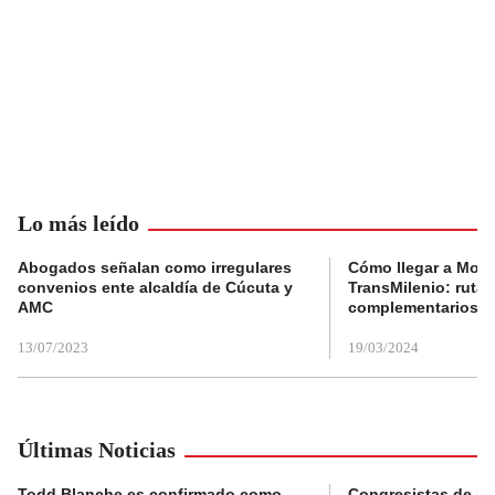
Lo más leído
Abogados señalan como irregulares
Cómo llegar a Mons
convenios ente alcaldía de Cúcuta y
TransMilenio: rutas
AMC
complementarios
13/07/2023
19/03/2024
Últimas Noticias
Todd Blanche es confirmado como
Congresistas de B