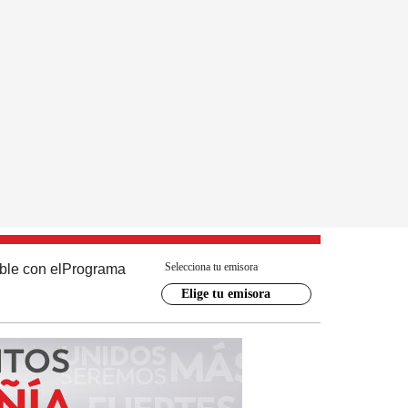
Selecciona tu emisora
ble con el
Programa
Elige tu emisora