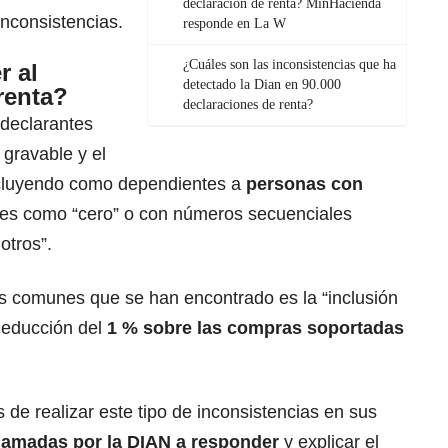
declaración de renta? MinHacienda
inconsistencias.
responde en La W
¿Cuáles son las inconsistencias que ha
r al
detectado la Dian en 90.000
renta?
declaraciones de renta?
 declarantes
 gravable y el
ncluyendo como dependientes a
personas con
ales como “cero” o con números secuenciales
 otros”.
s comunes que se han encontrado es la “inclusión
deducción del
1 % sobre las compras soportadas
de realizar este tipo de inconsistencias en sus
llamadas por la DIAN a responder
y explicar el