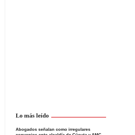
Lo más leído
Abogados señalan como irregulares
convenios ente alcaldía de Cúcuta y AMC