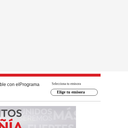
Selecciona tu emisora
ble con el
Programa
Elige tu emisora