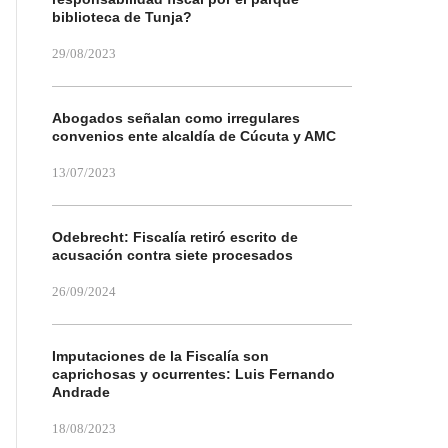
biblioteca de Tunja?
29/08/2023
Abogados señalan como irregulares
convenios ente alcaldía de Cúcuta y AMC
13/07/2023
Odebrecht: Fiscalía retiró escrito de
acusación contra siete procesados
26/09/2024
Imputaciones de la Fiscalía son
caprichosas y ocurrentes: Luis Fernando
Andrade
18/08/2023