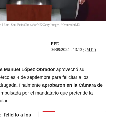
. I Foto: Saúl Peña/ObturadorMX/Getty Images.
/
ObturadorMX
EFE
04/09/2024 - 13:13
GMT-5
s Manuel López Obrador
aprovechó su
rcoles 4 de septiembre para felicitar a los
adrugada, finalmente
aprobaron en la Cámara de
impulsada por el mandatario que pretende la
ular.
e,
felicito a los