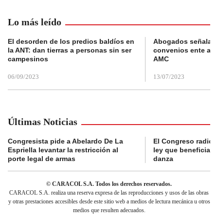
Lo más leído
El desorden de los predios baldíos en
Abogados señalan 
la ANT: dan tierras a personas sin ser
convenios ente alc
campesinos
AMC
06/09/2023
13/07/2023
Últimas Noticias
Congresista pide a Abelardo De La
El Congreso radicó
Espriella levantar la restricción al
ley que beneficia al
porte legal de armas
danza
© CARACOL S.A. Todos los derechos reservados.
CARACOL S.A. realiza una reserva expresa de las reproducciones y usos de las obras
y otras prestaciones accesibles desde este sitio web a medios de lectura mecánica u otros
medios que resulten adecuados.