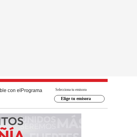
Selecciona tu emisora
ble con el
Programa
Elige tu emisora