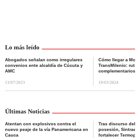
Lo más leído
Abogados señalan como irregulares
Cómo llegar a Mons
convenios ente alcaldía de Cúcuta y
TransMilenio: rutas
AMC
complementarios
13/07/2023
19/03/2024
Últimas Noticias
Atentan con explosivos contra el
Tras discurso del p
nuevo peaje de la vía Panamericana en
posesión, Sintraele
Cauca
fortalecer Termopa