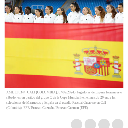
AMDEP6344. CALI (COLOMBIA), 07/09/2024.- Jugadoras de España forman este
sábado, en un partido del grupo C de la Copa Mundial Femenina sub-20 entre las
selecciones de Marruecos y España en el estadio Pascual Guerrero en Cali
(Colombia). EFE/ Ernesto Guzmán
/
Ernesto Guzman
(
EFE
)