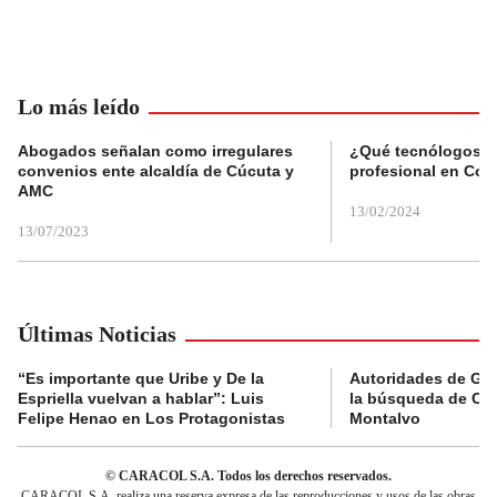
Lo más leído
Abogados señalan como irregulares
¿Qué tecnólogos re
convenios ente alcaldía de Cúcuta y
profesional en Col
AMC
13/02/2024
13/07/2023
Últimas Noticias
“Es importante que Uribe y De la
Autoridades de Gu
Espriella vuelvan a hablar”: Luis
la búsqueda de Cla
Felipe Henao en Los Protagonistas
Montalvo
© CARACOL S.A. Todos los derechos reservados.
CARACOL S.A. realiza una reserva expresa de las reproducciones y usos de las obras