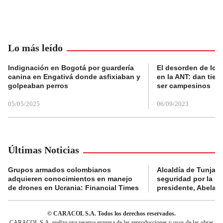
Lo más leído
Indignación en Bogotá por guardería
El desorden de los
canina en Engativá donde asfixiaban y
en la ANT: dan tier
golpeaban perros
ser campesinos
05/05/2025
06/09/2023
Últimas Noticias
Grupos armados colombianos
Alcaldía de Tunja 
adquieren conocimientos en manejo
seguridad por la p
de drones en Ucrania: Financial Times
presidente, Abelard
© CARACOL S.A. Todos los derechos reservados.
CARACOL S.A. realiza una reserva expresa de las reproducciones y usos de las obras