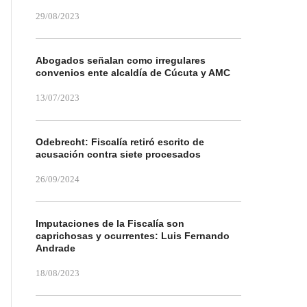
29/08/2023
Abogados señalan como irregulares
convenios ente alcaldía de Cúcuta y AMC
13/07/2023
Odebrecht: Fiscalía retiró escrito de
acusación contra siete procesados
26/09/2024
Imputaciones de la Fiscalía son
caprichosas y ocurrentes: Luis Fernando
Andrade
18/08/2023