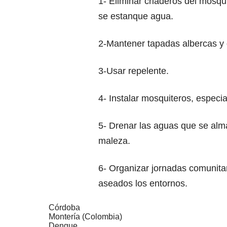
1- Eliminar criaderos del mosqu
se estanque agua.
2-Mantener tapadas albercas y 
3-Usar repelente.
4- Instalar mosquiteros, especi
5- Drenar las aguas que se alma
maleza.
6- Organizar jornadas comunitar
aseados los entornos.
Córdoba
Montería (Colombia)
Dengue