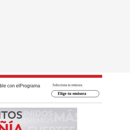
Selecciona tu emisora
ble con el
Programa
Elige tu emisora