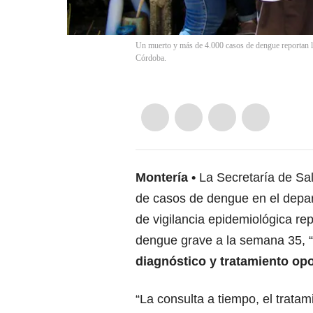
Un muerto y más de 4.000 casos de dengue reportan l
Córdoba.
Montería
La Secretaría de Sa
de casos de dengue en el depa
de vigilancia epidemiológica re
dengue grave a la semana 35, “
diagnóstico y tratamiento op
“La consulta a tiempo, el trat