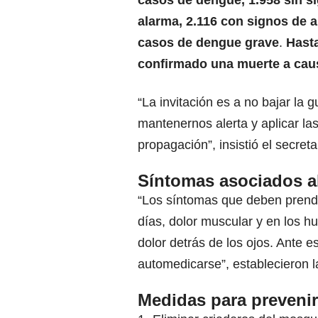
casos de dengue, 1.958 sin s
alarma, 2.116 con signos de a
casos de dengue grave
.
Hasta
confirmado una muerte a cau
“La invitación es a no bajar la g
mantenernos alerta y aplicar la
propagación”, insistió el secreta
Síntomas asociados a
“Los síntomas que deben prender
días, dolor muscular y en los h
dolor detrás de los ojos. Ante e
automedicarse”, establecieron l
Medidas para prevenir