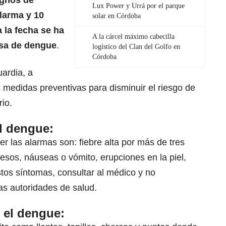
ignos de
Lux Power y Urrá por el parque
larma y 10
solar en Córdoba
 la fecha se ha
A la cárcel máximo cabecilla
sa de dengue
.
logístico del Clan del Golfo en
Córdoba
uardia, a
s medidas preventivas para disminuir el riesgo de
rio.
l dengue:
 las alarmas son: fiebre alta por más de tres
uesos, náuseas o vómito, erupciones en la piel,
stos síntomas, consultar al médico y no
as autoridades de salud.
 el dengue: