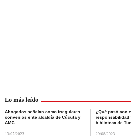
Lo más leído
Abogados señalan como irregulares
¿Qué pasó con el 
convenios ente alcaldía de Cúcuta y
responsabilidad fis
AMC
biblioteca de Tunja
13/07/2023
29/08/2023