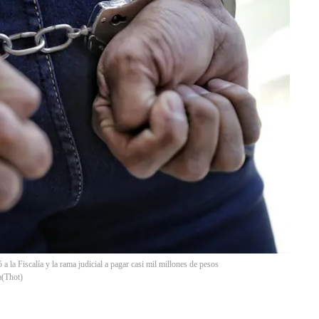
a la Fiscalía y la rama judicial a pagar casi mil millones de pesos
a
(
Thot
)