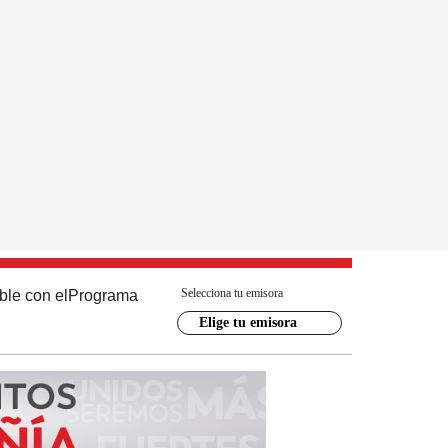
Selecciona tu emisora
ble con el
Programa
Elige tu emisora