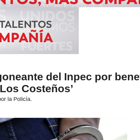
oneante del Inpec por benef
‘Los Costeños’
r la Policía.