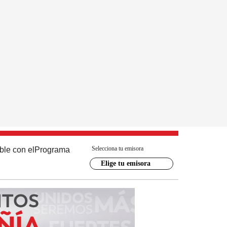
Selecciona tu emisora
ble con el
Programa
Elige tu emisora