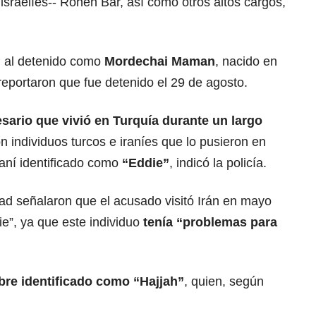
r israelíes-- Ronen Bar, así como otros altos cargos,
on al detenido como
Mordechai Maman
, nacido en
 reportaron que fue detenido el 29 de agosto.
sario que vivió en Turquía durante un largo
n individuos turcos e iraníes que lo pusieron en
raní identificado como
“Eddie”
, indicó la policía.
ad señalaron que el acusado visitó Irán en mayo
e”, ya que este individuo
tenía “problemas para
re identificado como “Hajjah”
, quien, según