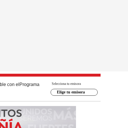
Selecciona tu emisora
ble con el
Programa
Elige tu emisora