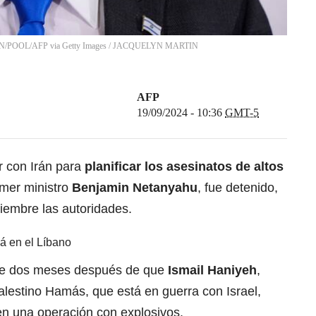
POOL/AFP via Getty Images
/
JACQUELYN MARTIN
AFP
19/09/2024 - 10:36
GMT-5
r con Irán para
planificar los asesinatos de altos
imer ministro
Benjamin Netanyahu
, fue detenido,
iembre las autoridades.
á en el Líbano
de dos meses después de que
Ismail Haniyeh
,
palestino Hamás, que está en guerra con Israel,
n una operación con explosivos.