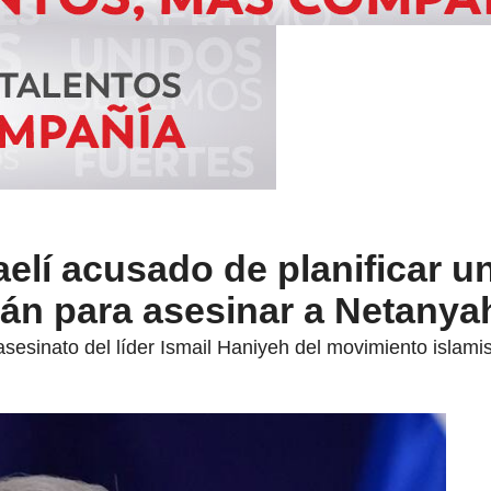
aelí acusado de planificar u
rán para asesinar a Netanya
l asesinato del líder Ismail Haniyeh del movimiento islam