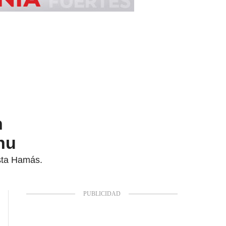
n
hu
ista Hamás.