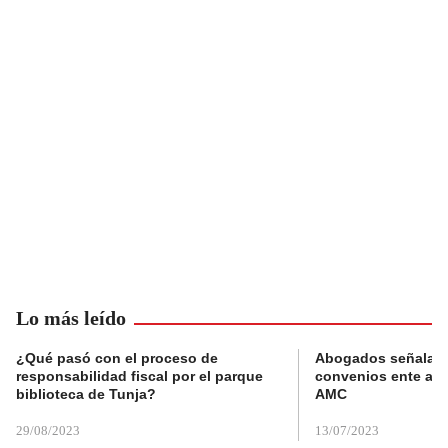
Lo más leído
¿Qué pasó con el proceso de
Abogados señalan 
responsabilidad fiscal por el parque
convenios ente alc
biblioteca de Tunja?
AMC
29/08/2023
13/07/2023