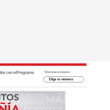
Selecciona tu emisora
ble con el
Programa
Elige tu emisora