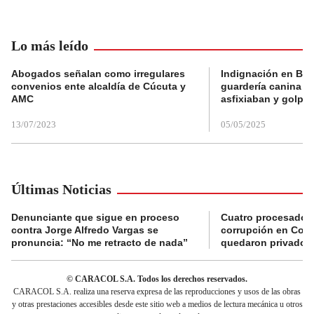
Lo más leído
Abogados señalan como irregulares
Indignación en Bog
convenios ente alcaldía de Cúcuta y
guardería canina e
AMC
asfixiaban y golpe
13/07/2023
05/05/2025
Últimas Noticias
Denunciante que sigue en proceso
Cuatro procesados
contra Jorge Alfredo Vargas se
corrupción en Comf
pronuncia: “No me retracto de nada”
quedaron privados d
© CARACOL S.A. Todos los derechos reservados.
CARACOL S.A. realiza una reserva expresa de las reproducciones y usos de las obras
y otras prestaciones accesibles desde este sitio web a medios de lectura mecánica u otros