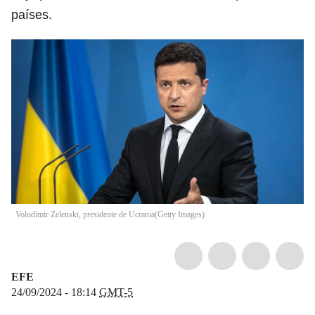
países.
Volodímir Zelenski, presidente de Ucrania
(
Getty Images
)
EFE
24/09/2024 - 18:14
GMT-5