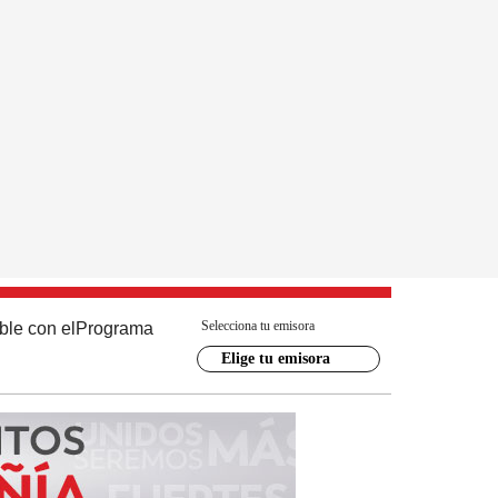
Selecciona tu emisora
ble con el
Programa
Elige tu emisora