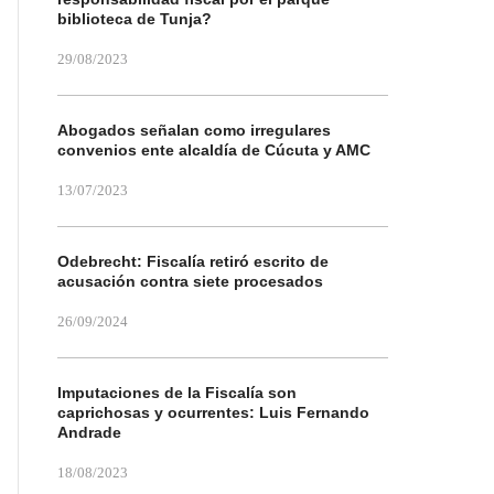
biblioteca de Tunja?
29/08/2023
Abogados señalan como irregulares
convenios ente alcaldía de Cúcuta y AMC
13/07/2023
Odebrecht: Fiscalía retiró escrito de
acusación contra siete procesados
26/09/2024
Imputaciones de la Fiscalía son
caprichosas y ocurrentes: Luis Fernando
Andrade
18/08/2023