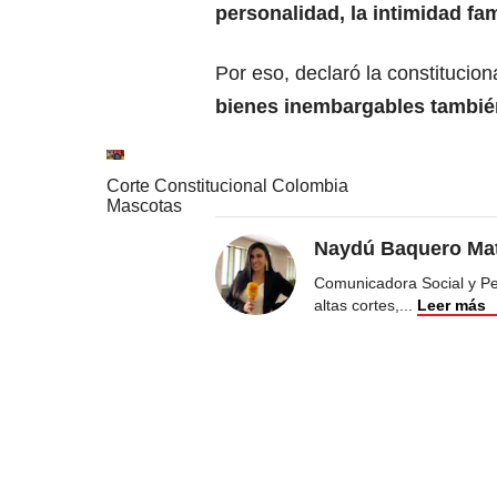
personalidad, la intimidad fa
Por eso, declaró la constitucio
bienes inembargables también
Corte Constitucional Colombia
Mascotas
Naydú Baquero Mat
Comunicadora Social y Peri
altas cortes,
...
Leer más