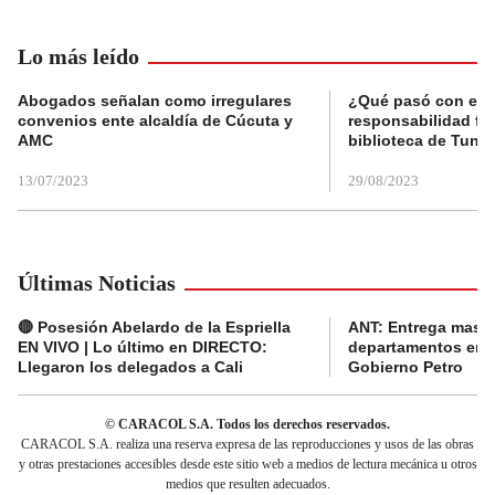
Lo más leído
Abogados señalan como irregulares
¿Qué pasó con el 
convenios ente alcaldía de Cúcuta y
responsabilidad fis
AMC
biblioteca de Tunja
13/07/2023
29/08/2023
Últimas Noticias
🔴 Posesión Abelardo de la Espriella
ANT: Entrega masiva
EN VIVO | Lo último en DIRECTO:
departamentos en e
Llegaron los delegados a Cali
Gobierno Petro
© CARACOL S.A. Todos los derechos reservados.
CARACOL S.A. realiza una reserva expresa de las reproducciones y usos de las obras
y otras prestaciones accesibles desde este sitio web a medios de lectura mecánica u otros
medios que resulten adecuados.