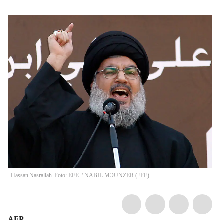
Hassan Nasrallah. Foto: EFE.
/
NABIL MOUNZER
(
EFE
)
AFP