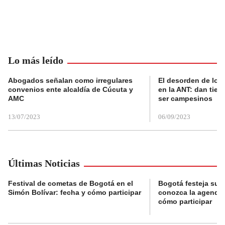
Lo más leído
Abogados señalan como irregulares
El desorden de los
convenios ente alcaldía de Cúcuta y
en la ANT: dan tier
AMC
ser campesinos
13/07/2023
06/09/2023
Últimas Noticias
Festival de cometas de Bogotá en el
Bogotá festeja su 
Simón Bolívar: fecha y cómo participar
conozca la agenda 
cómo participar