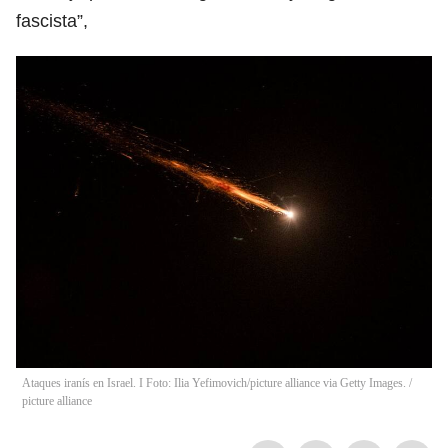
fascista”,
Ataques iranís en Israel. I Foto: Ilia Yefimovich/picture alliance via Getty Images.
/
picture alliance