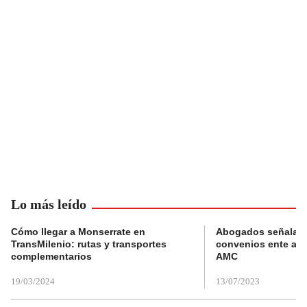
Lo más leído
Cómo llegar a Monserrate en
Abogados señalan 
TransMilenio: rutas y transportes
convenios ente alc
complementarios
AMC
19/03/2024
13/07/2023