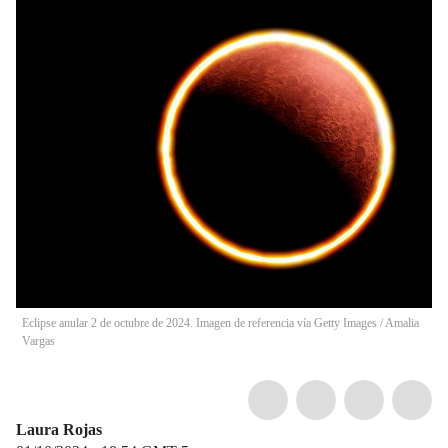
Eclipse anular 2 de octubre de 2024. Imagen de referencia vía Getty Images
/
Amalia
Vargas
Laura Rojas