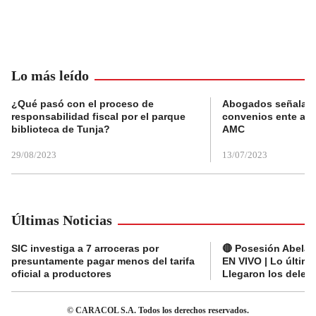
Lo más leído
¿Qué pasó con el proceso de
Abogados señalan 
responsabilidad fiscal por el parque
convenios ente alc
biblioteca de Tunja?
AMC
29/08/2023
13/07/2023
Últimas Noticias
SIC investiga a 7 arroceras por
🔴 Posesión Abelard
presuntamente pagar menos del tarifa
EN VIVO | Lo últim
oficial a productores
Llegaron los deleg
© CARACOL S.A. Todos los derechos reservados.