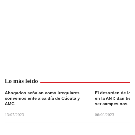
Lo más leído
Abogados señalan como irregulares
El desorden de los
convenios ente alcaldía de Cúcuta y
en la ANT: dan tier
AMC
ser campesinos
13/07/2023
06/09/2023