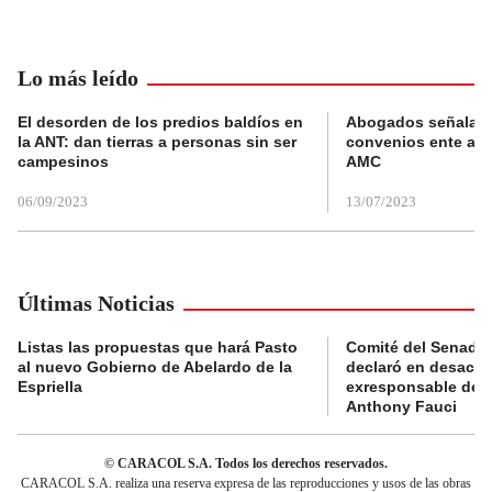
Lo más leído
El desorden de los predios baldíos en
Abogados señalan 
la ANT: dan tierras a personas sin ser
convenios ente alc
campesinos
AMC
06/09/2023
13/07/2023
Últimas Noticias
Listas las propuestas que hará Pasto
Comité del Senado 
al nuevo Gobierno de Abelardo de la
declaró en desacat
Espriella
exresponsable de l
Anthony Fauci
© CARACOL S.A. Todos los derechos reservados.
CARACOL S.A. realiza una reserva expresa de las reproducciones y usos de las obras