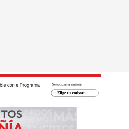
Selecciona tu emisora
ble con el
Programa
Elige tu emisora