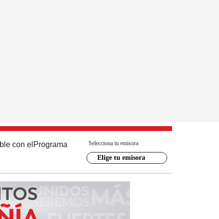
Selecciona tu emisora
ble con el
Programa
Elige tu emisora