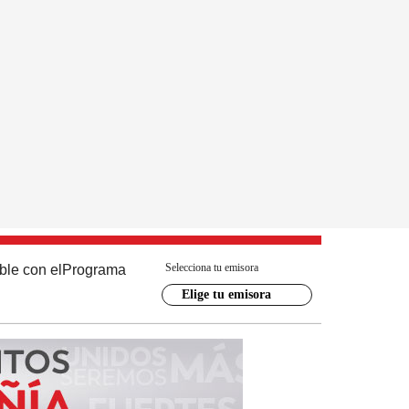
Selecciona tu emisora
ble con el
Programa
Elige tu emisora