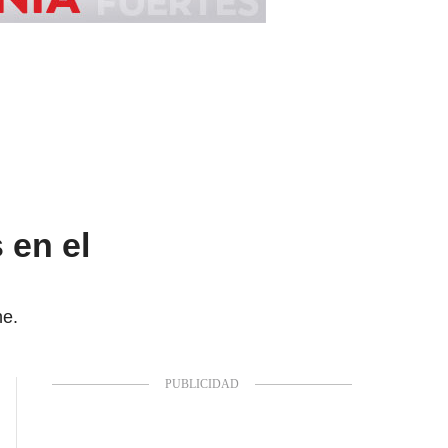
 en el
he.