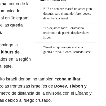
sha,
cerca de la
El 7 de octubre marcó un antes y un
comunicado
después para el mundo libre: vocera
nal en Telegram,
de embajada israel
 ellas
queda
“Lo dejamos todo”: dramático
a.
testimonio de pareja desplazada en
Israel
domingo la
“Israel no quiere que acabe la
s kibuts de
guerra”: Yuval Green, soldado israelí
ados en la región
al este.
cito israelí denominó también
“zona militar
olas fronterizas israelíes de
Dovev, Tivbon y
ómetro de distancia de la divisoria con el Líbano y
as debido al fuego cruzado.