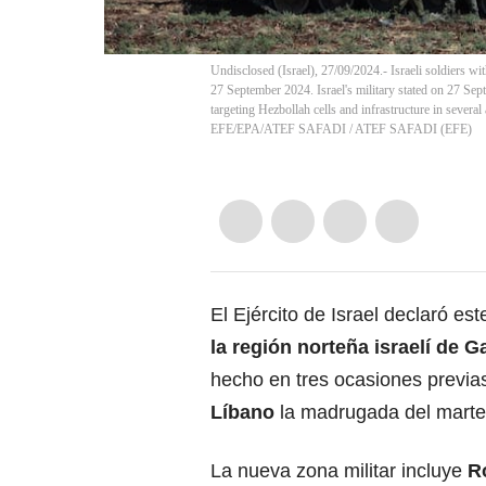
Undisclosed (Israel), 27/09/2024.- Israeli soldiers wit
27 September 2024. Israel's military stated on 27 Sept
targeting Hezbollah cells and infrastructure in sever
EFE/EPA/ATEF SAFADI
/
ATEF SAFADI
(
EFE
)
El Ejército de Israel declaró es
la región norteña israelí de G
hecho en tres ocasiones previas
Líbano
la madrugada del marte
La nueva zona militar incluye
R