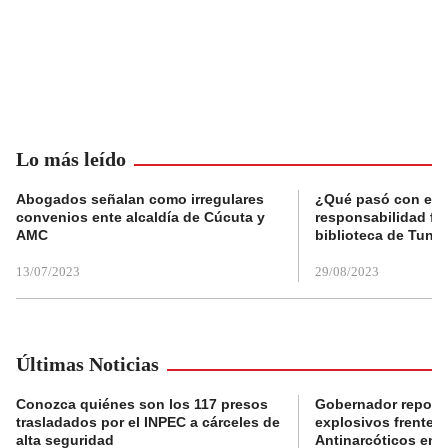
Lo más leído
Abogados señalan como irregulares
¿Qué pasó con el 
convenios ente alcaldía de Cúcuta y
responsabilidad fis
AMC
biblioteca de Tunja
13/07/2023
29/08/2023
Últimas Noticias
Conozca quiénes son los 117 presos
Gobernador reporta
trasladados por el INPEC a cárceles de
explosivos frente 
alta seguridad
Antinarcóticos en 