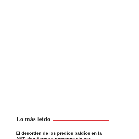
Lo más leído
El desorden de los predios baldíos en la
ANT: dan tierras a personas sin ser