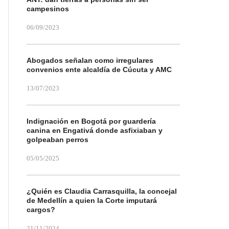
campesinos
06/09/2023
Abogados señalan como irregulares
convenios ente alcaldía de Cúcuta y AMC
13/07/2023
Indignación en Bogotá por guardería
canina en Engativá donde asfixiaban y
golpeaban perros
05/05/2025
¿Quién es Claudia Carrasquilla, la concejal
de Medellín a quien la Corte imputará
cargos?
21/11/2024