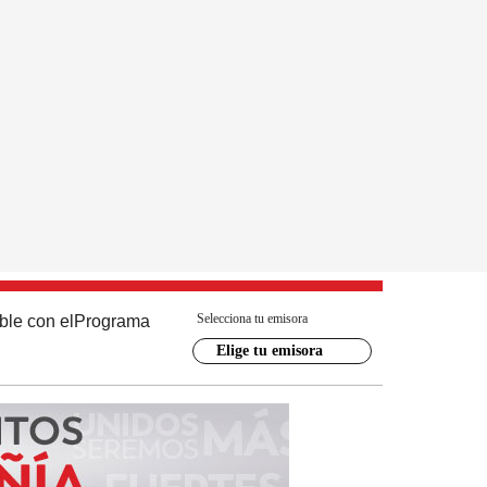
Selecciona tu emisora
ble con el
Programa
Elige tu emisora