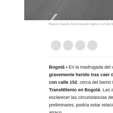
Bogotá. (Juancho Torres/Anadolu Agency via Getty 
Bogotá
En la madrugada del v
gravemente herido tras caer 
con calle 152
, cerca del barri
TransMilenio en Bogotá
. Las 
esclarecer las circunstancias d
preliminares, podría estar rela
atraco.