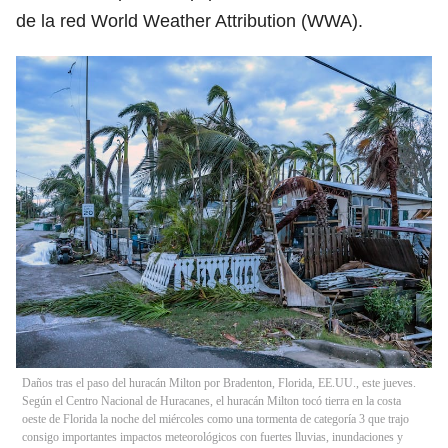
de la red World Weather Attribution (WWA).
Daños tras el paso del huracán Milton por Bradenton, Florida, EE.UU., este jueves.
Según el Centro Nacional de Huracanes, el huracán Milton tocó tierra en la costa
oeste de Florida la noche del miércoles como una tormenta de categoría 3 que trajo
consigo importantes impactos meteorológicos con fuertes lluvias, inundaciones y