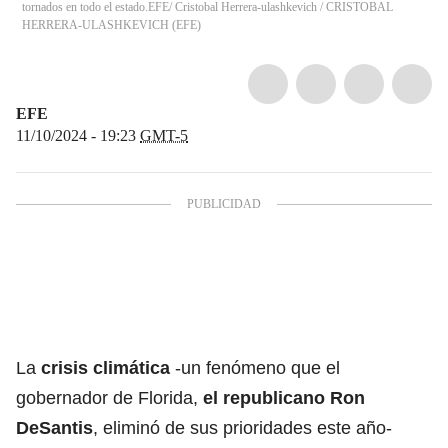
tornados en todo el estado.EFE/ Cristobal Herrera-ulashkevich
/
CRISTOBAL
HERRERA-ULASHKEVICH
(
EFE
)
EFE
11/10/2024 - 19:23
GMT-5
La
crisis climática
-un fenómeno que el
gobernador de Florida,
el republicano Ron
DeSantis
, eliminó de sus prioridades este año-