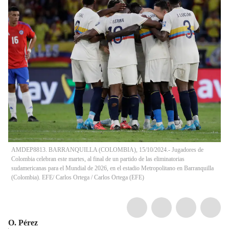
AMDEP8813. BARRANQUILLA (COLOMBIA), 15/10/2024.- Jugadores de
Colombia celebran este martes, al final de un partido de las eliminatorias
sudamericanas para el Mundial de 2026, en el estadio Metropolitano en Barranquilla
(Colombia). EFE/ Carlos Ortega
/
Carlos Ortega
(
EFE
)
O. Pérez