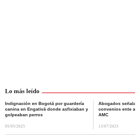
Lo más leído
Indignación en Bogotá por guardería
Abogados señalan 
canina en Engativá donde asfixiaban y
convenios ente alc
golpeaban perros
AMC
05/05/2025
13/07/2023