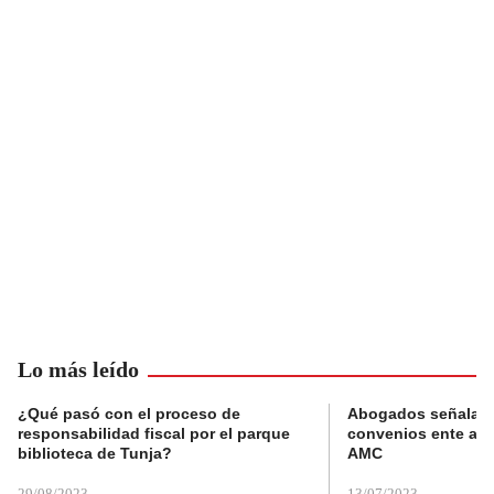
Lo más leído
¿Qué pasó con el proceso de
Abogados señalan 
responsabilidad fiscal por el parque
convenios ente alc
biblioteca de Tunja?
AMC
29/08/2023
13/07/2023