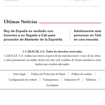
Últimas Noticias
Rey de España es recibido con
Adolescente armad
honores a su llegada a Cali para
personas en Tailand
posesión de Abelardo de la Espriella
en una escuela
© CARACOL S.A. Todos los derechos reservados.
CARACOL S.A. realiza una reserva expresa de las reproducciones y usos de las obras
y otras prestaciones accesibles desde este sitio web a medios de lectura mecánica u otros
medios que resulten adecuados.
Aviso legal
Política de Protección de Datos
Política de cookies
Configuración de cookies
Transparencia
Soluciones W
Teléfonos
Escríbanos