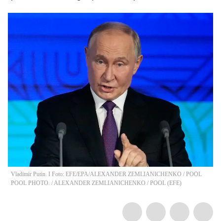
Vladimir Putin. I Foto: EFE/EPA/ALEXANDER ZEMLIANICHENKO / POOL
POOL PHOTO.
/
ALEXANDER ZEMLIANICHENKO / POOL
(
EFE
)