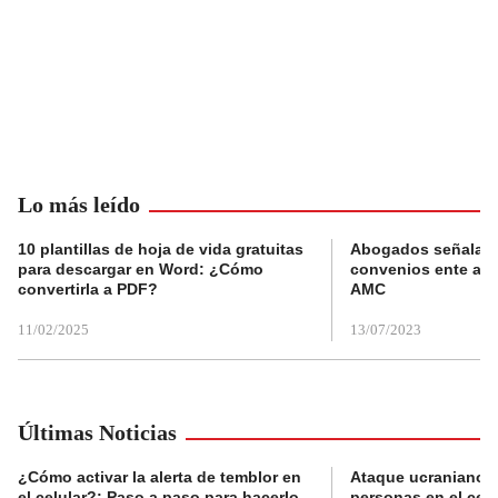
Lo más leído
10 plantillas de hoja de vida gratuitas
Abogados señalan 
para descargar en Word: ¿Cómo
convenios ente alc
convertirla a PDF?
AMC
11/02/2025
13/07/2023
Últimas Noticias
¿Cómo activar la alerta de temblor en
Ataque ucraniano m
el celular?: Paso a paso para hacerlo
personas en el cen