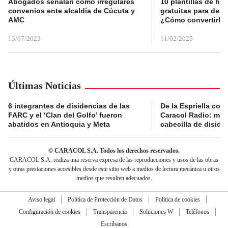
Abogados señalan como irregulares
10 plantillas de hoj
convenios ente alcaldía de Cúcuta y
gratuitas para des
AMC
¿Cómo convertirla
13/07/2023
11/02/2025
Últimas Noticias
6 integrantes de disidencias de las
De la Espriella con
FARC y el ‘Clan del Golfo’ fueron
Caracol Radio: muri
abatidos en Antioquia y Meta
cabecilla de diside
© CARACOL S.A. Todos los derechos reservados.
CARACOL S.A. realiza una reserva expresa de las reproducciones y usos de las obras
y otras prestaciones accesibles desde este sitio web a medios de lectura mecánica u otros
medios que resulten adecuados.
Aviso legal
Política de Protección de Datos
Política de cookies
Configuración de cookies
Transparencia
Soluciones W
Teléfonos
Escríbanos