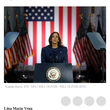
Kamala Harris. EFE / EPA / WILL OLIVER
/
WILL OLIVER
(
EFE
)
Lina María Vega