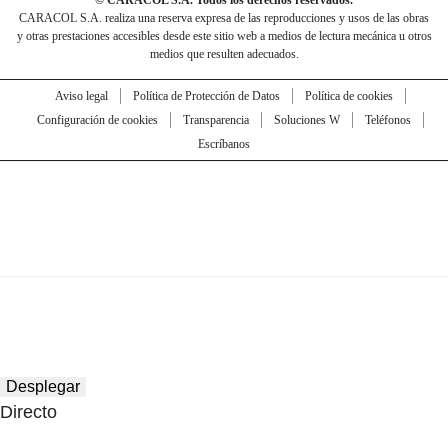
© CARACOL S.A. Todos los derechos reservados.
CARACOL S.A. realiza una reserva expresa de las reproducciones y usos de las obras
y otras prestaciones accesibles desde este sitio web a medios de lectura mecánica u otros
medios que resulten adecuados.
Aviso legal
Política de Protección de Datos
Política de cookies
Configuración de cookies
Transparencia
Soluciones W
Teléfonos
Escríbanos
Desplegar
Directo