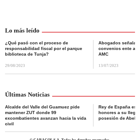
Lo más leído
¿Qué pasó con el proceso de
Abogados señalan 
responsabilidad fiscal por el parque
convenios ente alc
biblioteca de Tunja?
AMC
29/08/2023
13/07/2023
Últimas Noticias
Alcalde del Valle del Guamuez pide
Rey de España es r
mantener ZUT donde 99
honores a su llegad
excombatientes avanzan hacia la vida
posesión de Abelard
civil