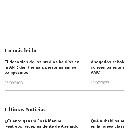
Lo más leído
El desorden de los predios baldíos en
Abogados señalan 
la ANT: dan tierras a personas sin ser
convenios ente alc
campesinos
AMC
06/09/2023
13/07/2023
Últimas Noticias
¿Cuánto ganará José Manuel
Qué subsidios reci
Restrepo, vicepresidente de Abelardo
en la nueva clasifi