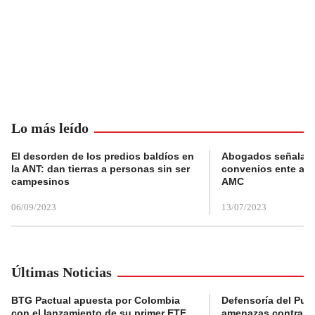
Lo más leído
El desorden de los predios baldíos en
Abogados señalan 
la ANT: dan tierras a personas sin ser
convenios ente alc
campesinos
AMC
06/09/2023
13/07/2023
Últimas Noticias
BTG Pactual apuesta por Colombia
Defensoría del Pue
con el lanzamiento de su primer ETF
amenazas contra la