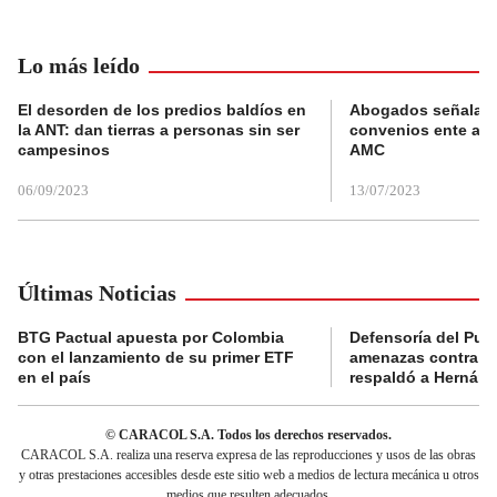
Lo más leído
El desorden de los predios baldíos en
Abogados señalan 
la ANT: dan tierras a personas sin ser
convenios ente alc
campesinos
AMC
06/09/2023
13/07/2023
Últimas Noticias
BTG Pactual apuesta por Colombia
Defensoría del Pue
con el lanzamiento de su primer ETF
amenazas contra la
en el país
respaldó a Hernán
© CARACOL S.A. Todos los derechos reservados.
CARACOL S.A. realiza una reserva expresa de las reproducciones y usos de las obras
y otras prestaciones accesibles desde este sitio web a medios de lectura mecánica u otros
medios que resulten adecuados.