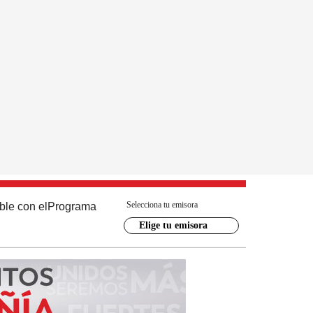
Selecciona tu emisora
ble con el
Programa
Elige tu emisora