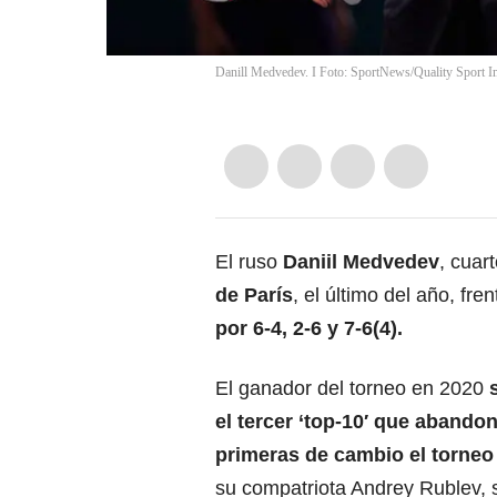
Danill Medvedev. I Foto: SportNews/Quality Sport I
El ruso
Daniil Medvedev
, cuar
de París
, el último del año, fren
por 6-4, 2-6 y 7-6(4).
El ganador del torneo en 2020
s
el tercer ‘top-10′
que abandon
primeras de cambio el torneo
su compatriota Andrey Rublev, s