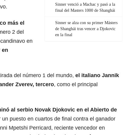
Sinner venció a Machac y pasó a la
vo.
final del Masters 1000 de Shanghái
co más el
Sinner se alza con su primer Másters
de Shanghái tras vencer a Djokovic
mero 2 del
en la final
scandinavo en
v en
retirada del número 1 del mundo,
el italiano Jannik
ander Zverev, tercero
, como el principal
inó al serbio Novak Djokovic en el Abierto de
r un puesto en cuartos de final contra el ganador
anni Mpetshi Perricard, reciente vencedor en