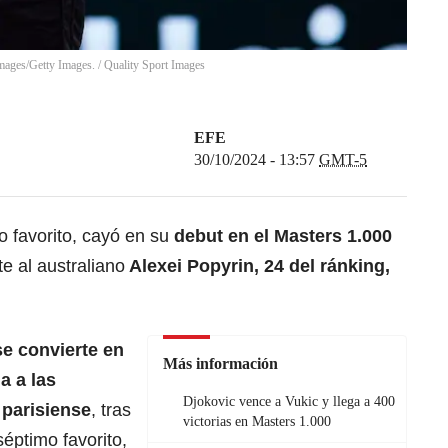
mages/Getty Images.
/
Quality Sport Images
EFE
30/10/2024 - 13:57
GMT-5
to favorito, cayó en su
debut en el Masters 1.000
te al australiano
Alexei Popyrin, 24 del ránking,
e convierte en
Más información
a a las
Djokovic vence a Vukic y llega a 400
 parisiense
, tras
victorias en Masters 1.000
éptimo favorito,