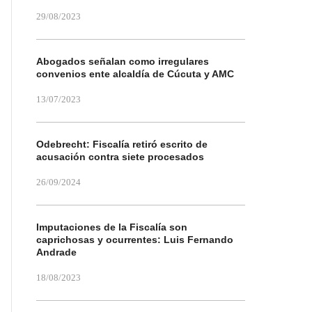
29/08/2023
Abogados señalan como irregulares
convenios ente alcaldía de Cúcuta y AMC
13/07/2023
Odebrecht: Fiscalía retiró escrito de
acusación contra siete procesados
26/09/2024
Imputaciones de la Fiscalía son
caprichosas y ocurrentes: Luis Fernando
Andrade
18/08/2023