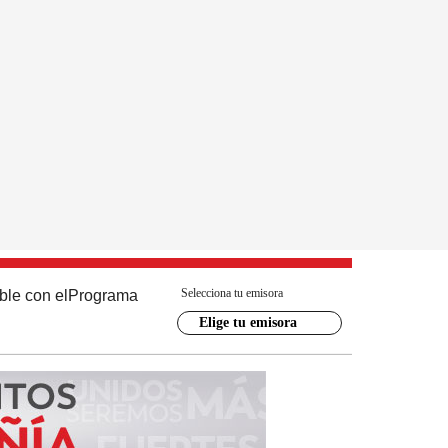
Selecciona tu emisora
ble con el
Programa
Elige tu emisora