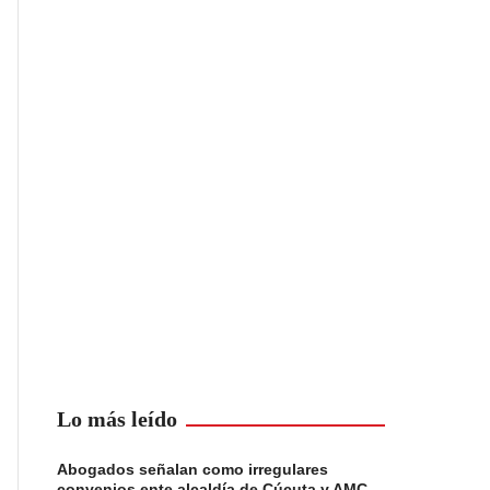
Lo más leído
Abogados señalan como irregulares
convenios ente alcaldía de Cúcuta y AMC