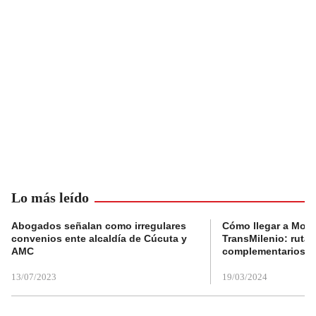
Lo más leído
Abogados señalan como irregulares
Cómo llegar a Mons
convenios ente alcaldía de Cúcuta y
TransMilenio: rutas
AMC
complementarios
13/07/2023
19/03/2024