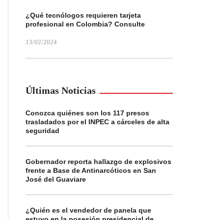
¿Qué tecnólogos requieren tarjeta
profesional en Colombia? Consulte
13/02/2024
Últimas Noticias
Conozca quiénes son los 117 presos
trasladados por el INPEC a cárceles de alta
seguridad
Gobernador reporta hallazgo de explosivos
frente a Base de Antinarcóticos en San
José del Guaviare
¿Quién es el vendedor de panela que
estuvo en la posesión presidencial de