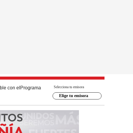
Selecciona tu emisora
ble con el
Programa
Elige tu emisora