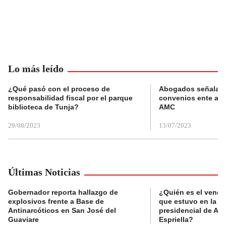
Lo más leído
¿Qué pasó con el proceso de
Abogados señalan 
responsabilidad fiscal por el parque
convenios ente alc
biblioteca de Tunja?
AMC
29/08/2023
13/07/2023
Últimas Noticias
Gobernador reporta hallazgo de
¿Quién es el vende
explosivos frente a Base de
que estuvo en la p
Antinarcóticos en San José del
presidencial de Abe
Guaviare
Espriella?