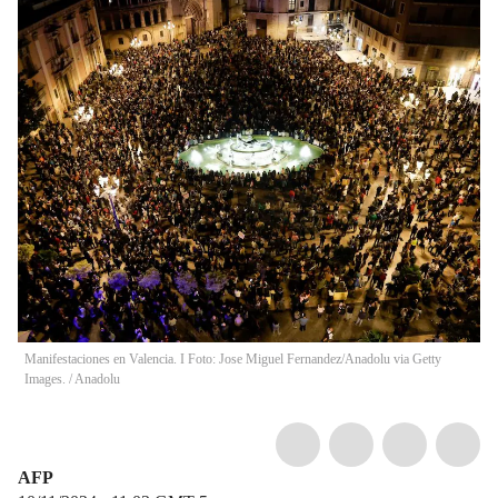
Manifestaciones en Valencia. I Foto: Jose Miguel Fernandez/Anadolu via Getty
Images.
/
Anadolu
AFP